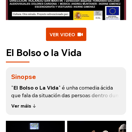
VER VIDEO
El Bolso o la Vida
Sinopse
"
El Bolso o La Vida
" é unha comedia ácida
que fala da situación das persoas dentro dun
futuro próximo cando o avance na carreira
Ver máis ↓
cara ao primeiro posto laboral, sentimental,
económico e social sexa tal que se vise
obrigada a caer en “El Bolso o La Vida” como