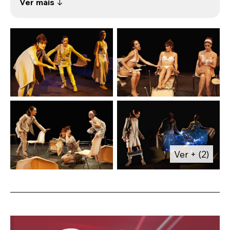
Ver máis ↓
realidade. Durante varios meses as actrices
compartiron experiencias con persoas
diagnosticadas de enfermidade mental en
varios centros asistenciais de Madrid.
Queriamos abrir o concepto de realidade ao
que un quixer decidir e darse a liberdade de
facelo divertíndose, pois quizais o humor
sexa o mellor vehículo para entender o
incomprensible da vida.
Ver + (2)