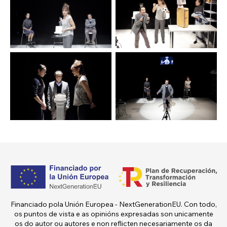
única vía de saída.
El Bolso o La Vida
é un
programa reality en
directo
onde o público vota ao que merece
levarse “o bolso” que contén: un cheque con
300.000 euros para uso posmortem, unha
semana onde poderá cumprir o seu soño en
vida e morrer logrando a fama. Todo por un
soño.
Financiado pola Unión Europea - NextGenerationEU. Con todo,
os puntos de vista e as opinións expresadas son unicamente
os do autor ou autores e non reflicten necesariamente os da