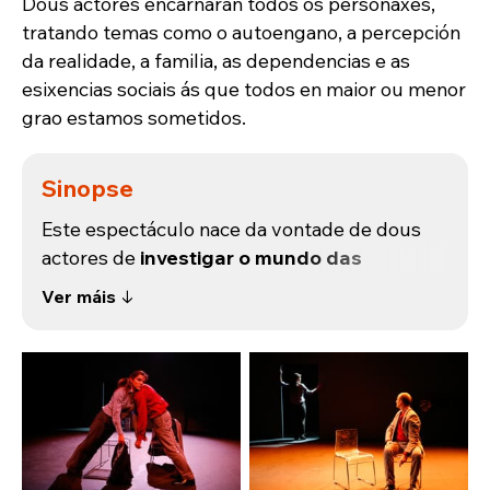
Dous actores encarnarán todos os personaxes,
tratando temas como o autoengano, a percepción
da realidade, a familia, as dependencias e as
esixencias sociais ás que todos en maior ou menor
grao estamos sometidos.
Sinopse
Este espectáculo nace da vontade de dous
actores de
investigar o mundo das
adiccións
. Curiosamente este tema, a
Ver máis ↓
adicción, que periodicamente está no
escaparate mediático non deixa de ser na súa
expresión maioritaria un cúmulo de tópicos
máis ou menos ben intencionados, máis ou
menos interesados.
Para intentar combatelos decidimos
escoitar… O curioso era comprobar que