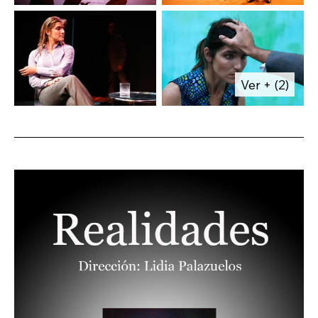
nunca se podía extraer unha conclusión fácil,
que, en definitiva, detrás das palabras
escoitábanse ecos de vivencias, desexos,
frustracións, esperanzas que resoan en todos
Ver + (2)
nós.
Esta galería de personaxes non son froito de
ningunha fantasía, son veciños, parentes,
familiares ou transeúntes cos que, talvez,
cruzaches en algunha ocasión.
Non se nos ocorre nada mellor que intentar
comprender, vivir coas súas preguntas e,
sobre todo, non xulgar.