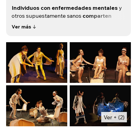
Individuos con enfermedades mentales
y
otros supuestamente sanos
comparten
experiencias
desde la visión que tienen de la
Ver más ↓
realidad. Durante varios meses las actrices
compartieron experiencias con personas
diagnosticadas de enfermedad mental en
varios centros asistenciales de Madrid.
Queríamos abrir el concepto de realidad a lo
que uno quiera decidir y darse la libertad de
hacerlo divirtiéndose, pues quizás el humor
sea el mejor vehículo para entender lo
incomprensible de la vida.
Ver + (2)