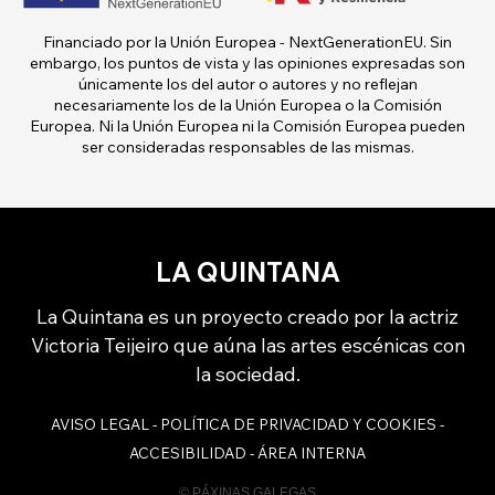
Financiado por la Unión Europea - NextGenerationEU. Sin
embargo, los puntos de vista y las opiniones expresadas son
únicamente los del autor o autores y no reflejan
necesariamente los de la Unión Europea o la Comisión
Europea. Ni la Unión Europea ni la Comisión Europea pueden
ser consideradas responsables de las mismas.
LA QUINTANA
La Quintana es un proyecto creado por la actriz
Victoria Teijeiro que aúna las artes escénicas con
la sociedad.
AVISO LEGAL
-
POLÍTICA DE PRIVACIDAD Y COOKIES
-
ACCESIBILIDAD
-
ÁREA INTERNA
© PÁXINAS GALEGAS