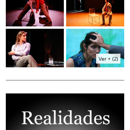
más o menos bien intencionados, más o
menos interesados.
Para intentar combatirlos decidimos
escuchar… Lo curioso era comprobar que
nunca se podía extraer una conclusión fácil,
que, en definitiva, detrás de las palabras se
escuchaban ecos de vivencias, deseos,
frustraciones, esperanzas que resuenan en
Ver + (2)
todos nosotros.
Esta galería de personajes no son fruto de
ninguna fantasía, son vecinos, parientes,
familiares o transeúntes con los que, tal vez,
se ha cruzado en alguna ocasión.
No se nos ocurre nada mejor que intentar
comprender, vivir con sus preguntas y, sobre
todo, no juzgar.