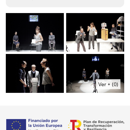
avance en la carrera hacia el primer puesto
laboral, sentimental, económico y social haya
sido tal que se haya visto obligada a caer en
“El Bolso o La Vida” como única vía de salida.
El Bolso o La Vida
es un
programa reallity
en directo
donde el público vota al que
merece llevarse “el bolso” que contiene: un
cheque con 300.000 euros para uso
posmortem, una semana donde podrá
cumplir su sueño en vida y morir logrando la
fama. Todo por un sueño.
Ver + (0)